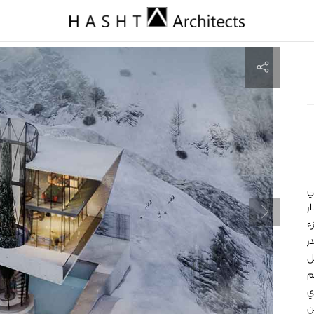
ي
ر
ء
ر
ل
يم
ي
ن