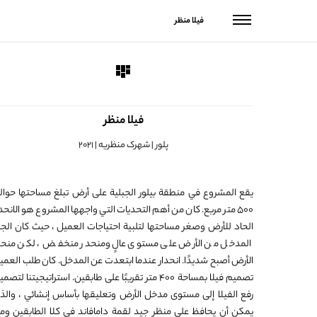
فیلا منظر
فیلا منظر
پلور | شهرک منظریه | 2021
يقع المشروع في منطقة بيلور الجبلية على أرض تبلغ مساحتها حوال
500 متر مربع. كان من أهم التحديات التي واجهها المشروع هو الانحدا
الحاد للأرض وصغر مساحتها لتلبية احتياجات العميل ، حيث كان الجز
المدخل من الأرض على مستوى عالٍ ومنحدر منخفض ، لكن منحد
الأرض أصبح شديدًا. انحدار عندما ابتعدت عن المدخل. كان طلب العمي
تصميم فيلا بمساحة 400 متر تقريبًا على طابقين. استراتيجيتنا لتصم
رفع الفيلا إلى مستوى مدخل الأرض وتعليقها بأساس إنشائي ، والذ
يمكن أن يحافظ على منظر جيد لقمة دامافاند في كلا الطابقين وم