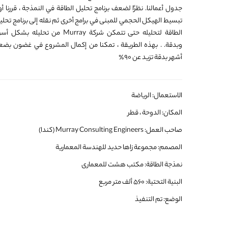
جدول أعمالنا. نظرًا لضعف برنامج تحليل الطاقة في النمذجة ، قررنا أولا
تبسيط الهيكل الحجمي للمبنى في برامج أخرى ثم نقله إلى برنامج تحلي
الطاقة لتحليله حتى تتمكن شركة Murray من تحليله بشكل 
وبدقة. . بهذه الطريقة ، تمكنا من إكمال المشروع في غضون بضع
أشهر بدقة تزيد عن 90٪
الاستعمال: الرياضة
المكان: الدوحة ، قطر
صاحب العمل: Murray Consulting Engineers (كندا)
المصمم: مجموعة زاها حديد للهندسة المعمارية
نمذجة الطاقة: مكتب هشت للمعماری
البنية التحتية: 560 ألف متر مربع
الوضع: تم التنفيذ
التاريخ: مايو 2015