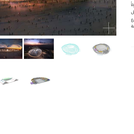
ً
ل
أسرع
ة