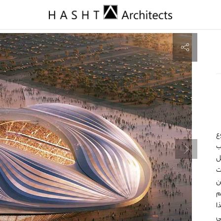
وع
ب
ل
ت
ين
م
ل هذا
Simplify Energy Mod على