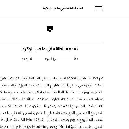
نمذجة الطاقة في ملعب الوكرة
نمذجة الطاقة في ملعب الوكرة
قطـــــــــــــــــــــــــــــــر | الدوحــــــــــــــــــــــة | 2016
تم تكليف شركة Aecom بحساب استهلاك الطاقة لمنشآت مشر
استاد الوكرة في قطر (أحد مشاريع السيدة حديد البارزة). طلب صاح
العمل منهم حساب كمية الطاقة المطلوبة لتهوية الملعب في إقامة ك
مباراة حسب متوسط درجة حرارة المنطقة. وبناءً على ذلك ، عمل
Aecom في المشروع لمدة عامين تقريبًا ، ولكن نظرًا للاختلاف الكبير ب
النموذج الهندسي الذي تم تحليله في النظام والمبنى الفعلي ، فقد ت
سحب المشروع منهم وتم تسليمه إلى شركة Muri الكندية. خلا
النقل ، طلبت منا شركة Muri وضع eling