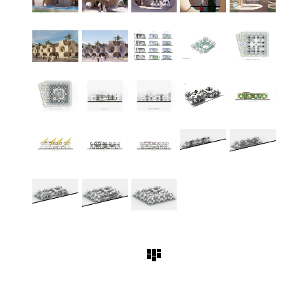
اکسپو 2020 | بازتعریف باغ عمودی