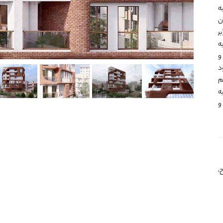
ه
ن
ر
ه
و
د
م
ا به
و
،