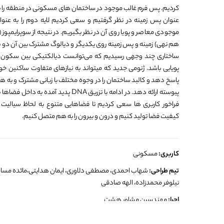
کردیم. پس فرم غالب موجود در ساختمان های مسکونی در منطقه را ب
عنوان پس زمینه در نظر گرفتیم و سعی کردیم لایه دوم را به عنوا
موجودی معاصر و پویا روی آن در نظر بگیریم. در نتیجه از سوپرایمپوز (ب
هم نهی) زمینه و پس زمینه روی یکدیگر و دیالوگ مشترک بین آن دو ب
ساختاری چند وجهی رسیدیم که می‌توانست دیالکتیکی بین سکون 
پویایی باشد. ژنومی جدید که میتواند به نیازهای متفاوت ساکنین خو
پاسخ دهد و کالبد ساختمان را در وجوه مختلف با زبانی مشترک و به ه
پیوسته ارائه دهد. در ادامه با تزریق DNA پدید آمده به داخل فضاه
فراخور کاربری ها سعی کردیم تا فضاهایی متنوع به لحاظ سیالیت 
کیفیت فضا تولید کنیم و درون و بیرون را به هم متصل کنیم.
کاربری:
مسکونی
تیم طراحی:
شهاب احمدی، مصطفی دلاوری، ایمان هدایتی،مائده مساح
نیلوفر محمدزاده، الهه صادقی
اجرا:
مهندسین مشاور هشت
مدیر تیم طراحی
: مصطفی دلاوری